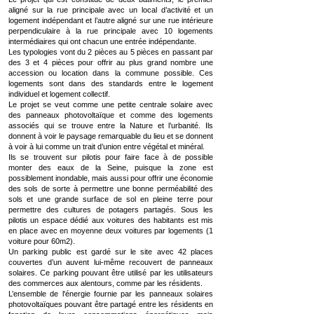
aligné sur la rue principale avec un local d’activité et un
logement indépendant et l’autre aligné sur une rue intérieure
perpendiculaire à la rue principale avec 10 logements
intermédiaires qui ont chacun une entrée indépendante.
Les typologies vont du 2 pièces au 5 pièces en passant par
des 3 et 4 pièces pour offrir au plus grand nombre une
accession ou location dans la commune possible. Ces
logements sont dans des standards entre le logement
individuel et logement collectif.
Le projet se veut comme une petite centrale solaire avec
des panneaux photovoltaïque et comme des logements
associés qui se trouve entre la Nature et l’urbanité. Ils
donnent à voir le paysage remarquable du lieu et se donnent
à voir à lui comme un trait d’union entre végétal et minéral.
Ils se trouvent sur pilotis pour faire face à de possible
monter des eaux de la Seine, puisque la zone est
possiblement inondable, mais aussi pour offrir une économie
des sols de sorte à permettre une bonne perméabilité des
sols et une grande surface de sol en pleine terre pour
permettre des cultures de potagers partagés. Sous les
pilotis un espace dédié aux voitures des habitants est mis
en place avec en moyenne deux voitures par logements (1
voiture pour 60m2).
Un parking public est gardé sur le site avec 42 places
couvertes d’un auvent lui-même recouvert de panneaux
solaires. Ce parking pouvant être utilisé par les utilisateurs
des commerces aux alentours, comme par les résidents.
L’ensemble de l'énergie fournie par les panneaux solaires
photovoltaïques pouvant être partagé entre les résidents en