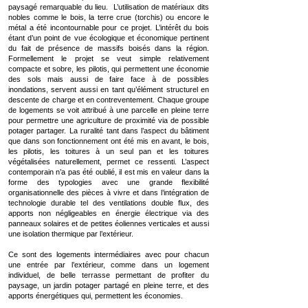
paysagé remarquable du lieu. L’utilisation de matériaux dits
nobles comme le bois, la terre crue (torchis) ou encore le
métal a été incontournable pour ce projet. L’intérêt du bois
étant d’un point de vue écologique et économique pertinent
du fait de présence de massifs boisés dans la région.
Formellement le projet se veut simple relativement
compacte et sobre, les pilotis, qui permettent une économie
des sols mais aussi de faire face à de possibles
inondations, servent aussi en tant qu’élément structurel en
descente de charge et en contreventement. Chaque groupe
de logements se voit attribué à une parcelle en pleine terre
pour permettre une agriculture de proximité via de possible
potager partager. La ruralité tant dans l’aspect du bâtiment
que dans son fonctionnement ont été mis en avant, le bois,
les pilotis, les toitures à un seul pan et les toitures
végétalisées naturellement, permet ce ressenti. L’aspect
contemporain n’a pas été oublié, il est mis en valeur dans la
forme des typologies avec une grande flexibilité
organisationnelle des pièces à vivre et dans l’intégration de
technologie durable tel des ventilations double flux, des
apports non négligeables en énergie électrique via des
panneaux solaires et de petites éoliennes verticales et aussi
une isolation thermique par l’extérieur.
Ce sont des logements intermédiaires avec pour chacun
une entrée par l’extérieur, comme dans un logement
individuel, de belle terrasse permettant de profiter du
paysage, un jardin potager partagé en pleine terre, et des
apports énergétiques qui, permettent les économies.