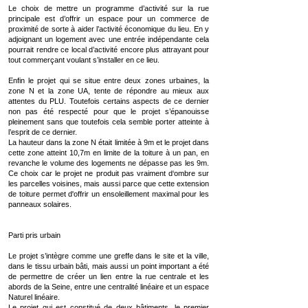
Le choix de mettre un programme d’activité sur la rue
principale est d’offrir un espace pour un commerce de
proximité de sorte à aider l’activité économique du lieu. En y
adjoignant un logement avec une entrée indépendante cela
pourrait rendre ce local d’activité encore plus attrayant pour
tout commerçant voulant s’installer en ce lieu.
Enfin le projet qui se situe entre deux zones urbaines, la
zone N et la zone UA, tente de répondre au mieux aux
attentes du PLU. Toutefois certains aspects de ce dernier
non pas été respecté pour que le projet s’épanouisse
pleinement sans que toutefois cela semble porter atteinte à
l’esprit de ce dernier.
La hauteur dans la zone N était limitée à 9m et le projet dans
cette zone atteint 10,7m en limite de la toiture à un pan, en
revanche le volume des logements ne dépasse pas les 9m.
Ce choix car le projet ne produit pas vraiment d‘ombre sur
les parcelles voisines, mais aussi parce que cette extension
de toiture permet d'offrir un ensoleillement maximal pour les
panneaux solaires.
Parti pris urbain
Le projet s’intègre comme une greffe dans le site et la ville,
dans le tissu urbain bâti, mais aussi un point important a été
de permettre de créer un lien entre la rue centrale et les
abords de la Seine, entre une centralité linéaire et un espace
Naturel linéaire.
Le projet qui est constitué de deux bâtiments, le premier