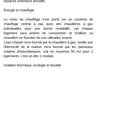
espaces extérieurs privatifs.
Energie et chauffage
Le choix du chauffage s'est porté sur un système de
chauffage central à eau avec des chaudières à gaz
individuelles pour une bonne rentabilité, car chaque
logement sera amène de consommer et d’utiliser sa
chaudière en fonction de son utilisation exacte.
L’eau chaude sera fournie par la chaudière à gaz, tandis que
l’électricité de la maison sera fournie par les panneaux
solaires photovoltaïques, soit en moyenne 50 m2 pour 2
logements, c’est un dire 1 module.
Isolation thermique, écologie et durable
L’isolation thermique est constituée d’une double couche en
laine de roche, une première de 200 mm intégrée entre les
éléments de structure en ossature bois et la deuxième de
85 mm en partie extérieure de sorte à recouvrir tous ponts
thermiques possibles. En plus de cette isolation relativement
conséquente, un revêtement en terre crue/torchis vient sur
certaines surfaces en crépi ce qui augmente à la marge, par
son inertie, les capacités thermiques du bâtiment. Les
surfaces non recouvertes de crépis sont recouvertes d’un
bardage bois vertical.
Un local poubelle pour permettre un tri des déchets
efficaces et complets est placé du côté de l’entrée du site
vers la rue principale. Un autre espace commun plus
proche des logements est dédié aux déchets organiques à