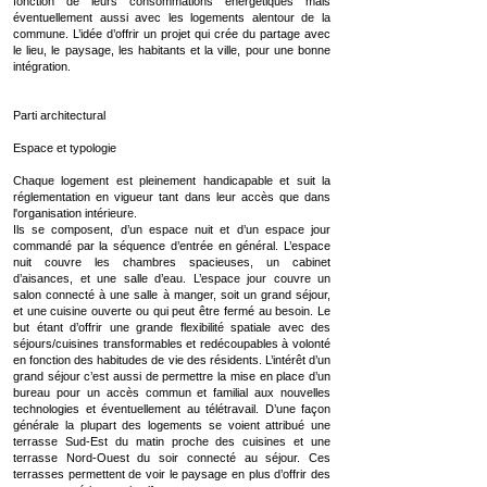
fonction de leurs consommations énergétiques mais
éventuellement aussi avec les logements alentour de la
commune. L’idée d’offrir un projet qui crée du partage avec
le lieu, le paysage, les habitants et la ville, pour une bonne
intégration.
Parti architectural
Espace et typologie
Chaque logement est pleinement handicapable et suit la
réglementation en vigueur tant dans leur accès que dans
l'organisation intérieure.
Ils se composent, d’un espace nuit et d’un espace jour
commandé par la séquence d’entrée en général. L’espace
nuit couvre les chambres spacieuses, un cabinet
d’aisances, et une salle d’eau. L’espace jour couvre un
salon connecté à une salle à manger, soit un grand séjour,
et une cuisine ouverte ou qui peut être fermé au besoin. Le
but étant d’offrir une grande flexibilité spatiale avec des
séjours/cuisines transformables et redécoupables à volonté
en fonction des habitudes de vie des résidents. L’intérêt d’un
grand séjour c’est aussi de permettre la mise en place d’un
bureau pour un accès commun et familial aux nouvelles
technologies et éventuellement au télétravail. D’une façon
générale la plupart des logements se voient attribué une
terrasse Sud-Est du matin proche des cuisines et une
terrasse Nord-Ouest du soir connecté au séjour. Ces
terrasses permettent de voir le paysage en plus d’offrir des