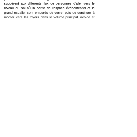
suggèrent aux différents flux de personnes d’aller vers le
niveau du sol où la partie de l'espace événementiel et le
grand escalier sont entourés de verre, puis de continuer à
monter vers les foyers dans le volume principal, ovoïde et
suspendu.
Au niveau du sol, la couverture donne une impression de
légèreté grâce aux bords renversés du volume. Le grand
escalier de 7 mètres de large, aux formes vives et libres,
fonctionne comme une scène pour tous les événements. Les
gens montent et descendent, vêtus de robes de soirée ;
l'océan monte et descend derrière comme un arrière-plan
naturel ; les mouvements de ces éléments créent une
atmosphère à la fois artistique et dramatique.
Il y a deux foyers au niveau principal du volume, ils
appartiennent respectivement aux deux opéras, mais ils sont
reliés par la circulation centrale. Cela donne un long espace,
ouvert des deux côtés comme le foyer, l'un vers l'océan,
l'autre vers la ville et les montagnes. Les sièges des cafés
sont placés à côté des bordures pour offrir une vue
agréable.
La structure
Avec plusieurs supports techniques au sol, un système de
méga-structure en acier est proposé pour soutenir le volume
principal suspendu. Des fermes en acier sont superposées
perpendiculairement à chaque niveau, plus le niveau est
élevé plus la structure est légère.