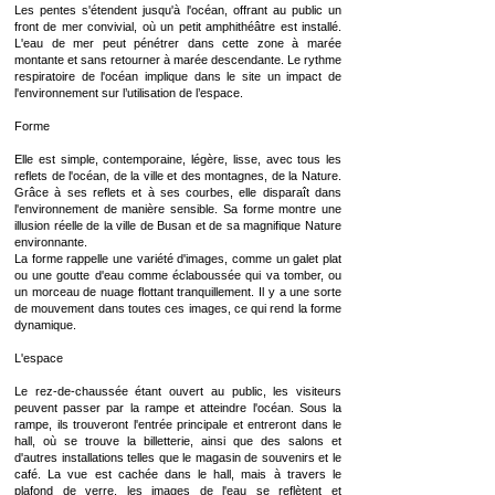
Les pentes s'étendent jusqu'à l'océan, offrant au public un
front de mer convivial, où un petit amphithéâtre est installé.
L'eau de mer peut pénétrer dans cette zone à marée
montante et sans retourner à marée descendante. Le rythme
respiratoire de l'océan implique dans le site un impact de
l'environnement sur l’utilisation de l’espace.
Forme
Elle est simple, contemporaine, légère, lisse, avec tous les
reflets de l'océan, de la ville et des montagnes, de la Nature.
Grâce à ses reflets et à ses courbes, elle disparaît dans
l'environnement de manière sensible. Sa forme montre une
illusion réelle de la ville de Busan et de sa magnifique Nature
environnante.
La forme rappelle une variété d'images, comme un galet plat
ou une goutte d'eau comme éclaboussée qui va tomber, ou
un morceau de nuage flottant tranquillement. Il y a une sorte
de mouvement dans toutes ces images, ce qui rend la forme
dynamique.
L'espace
Le rez-de-chaussée étant ouvert au public, les visiteurs
peuvent passer par la rampe et atteindre l'océan. Sous la
rampe, ils trouveront l'entrée principale et entreront dans le
hall, où se trouve la billetterie, ainsi que des salons et
d'autres installations telles que le magasin de souvenirs et le
café. La vue est cachée dans le hall, mais à travers le
plafond de verre, les images de l'eau se reflètent et