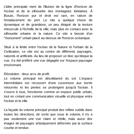
L’idée principale vient de l'illusion de la ligne d'horizon de
l'océan et de la silhouette des montagnes lointaines. À
Busan, l'horizon pur et droit est rare, en raison de
l'emplacement du port. Le site a quelque chose de
dynamique et de grandiose, un peu éloigné de la texture
minuscule à l'échelle de la ville, mais plus en contact avec la
silhouette urbaine et la nature. Ce site a besoin d'un
"monument" urbain placé au-dessus de l'horizon océanique.
Situé à la limite entre l'océan de la Nature et l'urbain de la
Civilisation, ce site est au centre de différents paysages,
naturels et artificiels. Au lieu de proposer un bloc qui bloque la
vue, il a été préféré une vue dégagée sur l'espace paysager
environnant.
Résolution : deux arcs de profil.
Le volume principal est désolidarisé du sol. L'espace
intermédiaire est recouvert d'une couverture aux bords
retournés et les pentes se prolongent jusqu'à l'océan. Il
s'ouvre à tous, fonctionne comme un espace public urbain,
tout en créant une communication visuelle et physique entre
l'océan et la ville.
La façade du volume principal produit des reflets subtils dans
toutes les directions, de sorte que sous le volume, il n'y a
pas seulement une vue claire et réelle, mais aussi des
images de paysages artistiquement déformés par la surface
courbe et tendue.