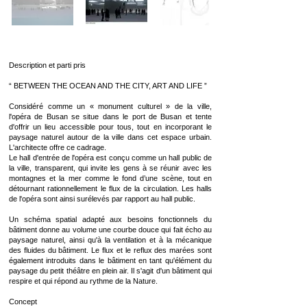
Description et parti pris
“ BETWEEN THE OCEAN AND THE CITY, ART AND LIFE ”
Considéré comme un « monument culturel » de la ville,
l'opéra de Busan se situe dans le port de Busan et tente
d'offrir un lieu accessible pour tous, tout en incorporant le
paysage naturel autour de la ville dans cet espace urbain.
L'architecte offre ce cadrage.
Le hall d'entrée de l'opéra est conçu comme un hall public de
la ville, transparent, qui invite les gens à se réunir avec les
montagnes et la mer comme le fond d’une scène, tout en
détournant rationnellement le flux de la circulation. Les halls
de l'opéra sont ainsi surélevés par rapport au hall public.
Un schéma spatial adapté aux besoins fonctionnels du
bâtiment donne au volume une courbe douce qui fait écho au
paysage naturel, ainsi qu'à la ventilation et à la mécanique
des fluides du bâtiment. Le flux et le reflux des marées sont
également introduits dans le bâtiment en tant qu'élément du
paysage du petit théâtre en plein air. Il s'agit d'un bâtiment qui
respire et qui répond au rythme de la Nature.
Concept