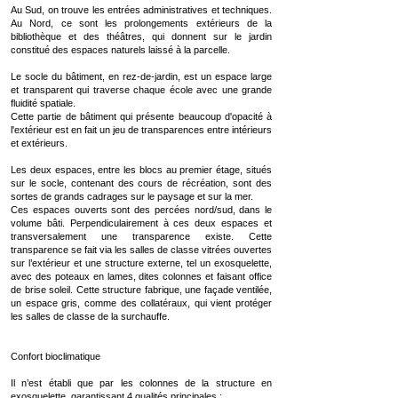
Au Sud, on trouve les entrées administratives et techniques.
Au Nord, ce sont les prolongements extérieurs de la
bibliothèque et des théâtres, qui donnent sur le jardin
constitué des espaces naturels laissé à la parcelle.
Le socle du bâtiment, en rez-de-jardin, est un espace large
et transparent qui traverse chaque école avec une grande
fluidité spatiale.
Cette partie de bâtiment qui présente beaucoup d'opacité à
l'extérieur est en fait un jeu de transparences entre intérieurs
et extérieurs.
Les deux espaces, entre les blocs au premier étage, situés
sur le socle, contenant des cours de récréation, sont des
sortes de grands cadrages sur le paysage et sur la mer.
Ces espaces ouverts sont des percées nord/sud, dans le
volume bâti. Perpendiculairement à ces deux espaces et
transversalement une transparence existe. Cette
transparence se fait via les salles de classe vitrées ouvertes
sur l’extérieur et une structure externe, tel un exosquelette,
avec des poteaux en lames, dites colonnes et faisant office
de brise soleil. Cette structure fabrique, une façade ventilée,
un espace gris, comme des collatéraux, qui vient protéger
les salles de classe de la surchauffe.
Confort bioclimatique
Il n’est établi que par les colonnes de la structure en
exosquelette, garantissant 4 qualités principales :