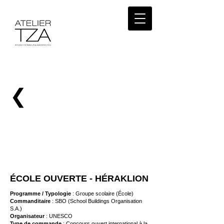
❮
ÉCOLE OUVERTE - HÉRAKLION
Programme / Typologie
: Groupe scolaire (École)
Commanditaire
: SBO (School Buildings Organisation
S.A.)
Organisateur
: UNESCO
Type de commande
: Concours ouvert international à la