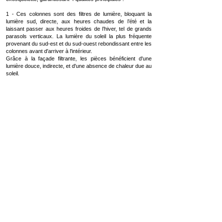
1 - Ces colonnes sont des filtres de lumière, bloquant la
lumière sud, directe, aux heures chaudes de l’été et la
laissant passer aux heures froides de l’hiver, tel de grands
parasols verticaux. La lumière du soleil la plus fréquente
provenant du sud-est et du sud-ouest rebondissant entre les
colonnes avant d'arriver à l'intérieur.
Grâce à la façade filtrante, les pièces bénéficient d'une
lumière douce, indirecte, et d'une absence de chaleur due au
soleil.
2 – Entre vues, ombres et lumières, les colonnes en lames
constituent des sortes de murs de refends.
Sous certain angle il fabrique de l’opacité tout en prenant de
la lumière. Ce dispositif garantit la transparence Est / Ouest,
qui traverse tout le projet. Cette transparence transversale
entre les différents blocs crée des communications visuelles
entre les salles de classe. Au niveau du socle, la lumière est
plus contenue, un peu comme dans un espace troglodyte,
frais l’été, ce qui contraste avec les volumes lumineux, des
salles de classe, dans les blocs posés sur le socle. Cet
aspect fonctionne pour un bâtiment opaque, offrant des
sensations de transparence, de lumière et d’ombre.
3 - Cette façade nervurée, rythmé, crée ses propres
courants d'air qui modèrent sa température, via des
espaces gris laissés libres entre les colonnes, en forme de
lames, et les vitrages des salles de classe. Les vitrages
peuvent s’ouvrir intégralement, de sorte à permettre, si