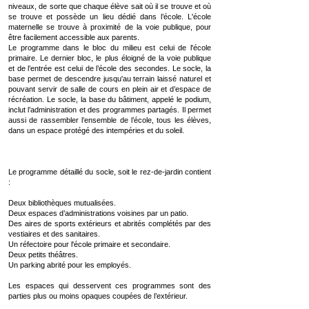
niveaux, de sorte que chaque élève sait où il se trouve et où
se trouve et possède un lieu dédié dans l’école. L'école
maternelle se trouve à proximité de la voie publique, pour
être facilement accessible aux parents.
Le programme dans le bloc du milieu est celui de l'école
primaire. Le dernier bloc, le plus éloigné de la voie publique
et de l’entrée est celui de l’école des secondes. Le socle, la
base permet de descendre jusqu'au terrain laissé naturel et
pouvant servir de salle de cours en plein air et d’espace de
récréation. Le socle, la base du bâtiment, appelé le podium,
inclut l’administration et des programmes partagés. Il permet
aussi de rassembler l’ensemble de l’école, tous les élèves,
dans un espace protégé des intempéries et du soleil.
Le programme détaillé du socle, soit le rez-de-jardin contient
:
Deux bibliothèques mutualisées.
Deux espaces d’administrations voisines par un patio.
Des aires de sports extérieurs et abrités complétés par des
vestiaires et des sanitaires.
Un réfectoire pour l'école primaire et secondaire.
Deux petits théâtres.
Un parking abrité pour les employés.
Les espaces qui desservent ces programmes sont des
parties plus ou moins opaques coupées de l’extérieur.