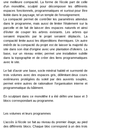
une meilleure compacité. La forme de l’école part de celle
d'un monolithe, sculpté pour décomposer les différents
espaces fonctionnels, programmatiques et surtout pour être
lisible dans le paysage, tel un temple de l’enseignement.
La compacité permet de contrôler les paramètres attendus
dans le programme, mais aussi de limiter l’étalement sur la
parcelle et de fait de laisser des espaces naturels et ainsi
d’éviter de couper les arbres existants. Les arbres qui
seraient impactés par le projet seraient déplacés. La
compacité limite aussi les déperditions thermiques. Un autre
intérêt de la compacité du projet est de laisser la majorité du
site dans son état d'origine avec une plantation d'oliviers. La
base, sur un niveau entier, permet une installation subtile
dans la topographie et de créer des liens programmatiques
avec le site.
Le fait d’avoir une base, socle minéral habité et surmonté de
trois volumes avec des espaces gris, délimitant deux cours
extérieures protégées du soleil par des auvents souples,
permet entre autres de rationaliser l'organisation interne et
programmatique du bâtiment.
En sculptant dans ce monolithe il a été défini une base et 3
blocs correspondant au programme.
Les volumes et leurs programmes
L’accès à l’école se fait au niveau du premier étage, au pied
des différents blocs. Chaque bloc correspond à un des trois