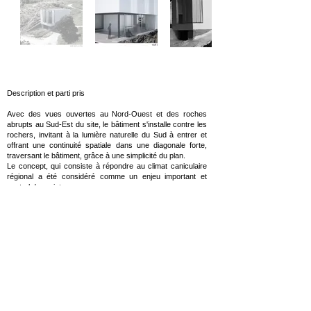
En
dehors
de
la
galerie
Description et parti pris
Avec des vues ouvertes au Nord-Ouest et des roches
abrupts au Sud-Est du site, le bâtiment s'installe contre les
rochers, invitant à la lumière naturelle du Sud à entrer et
offrant une continuité spatiale dans une diagonale forte,
traversant le bâtiment, grâce à une simplicité du plan.
Le concept, qui consiste à répondre au climat caniculaire
régional a été considéré comme un enjeu important et
central du projet.
Une réflexion autour du concept de « murs épais », utilisant
des blocs en pierre reconstituée, des mono-murs, avec
des avantages thermiques et assurant une température
intérieure constante et confortable avec une consommation
d'énergie passive. Tout cela en constituant un abri solide et
fiable monolithique à la manière d’un roc, protecteur contre
les rigueurs de la nature et du climat. La première fonction
de l’architecture étant toujours de « protéger ».
Les murs épais projettent des ombres profondes, à l’endroit
des ouvertures, faisant virer la lumière comme dans un
tunnel. L'une des extrémités de la maison donne sur la