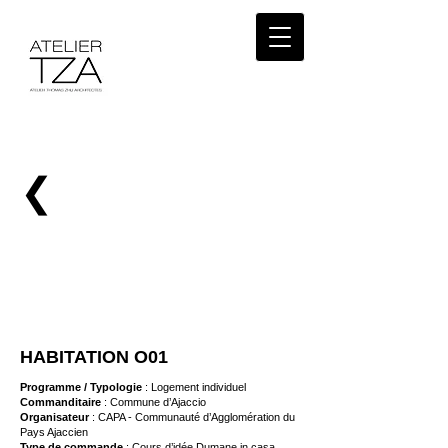
❮
HABITATION O01
Programme / Typologie
: Logement individuel
Commanditaire
: Commune d’Ajaccio
Organisateur
: CAPA - Communauté d’Agglomération du
Pays Ajaccien
Type de commande
: Cours d’idée Dumane in casa