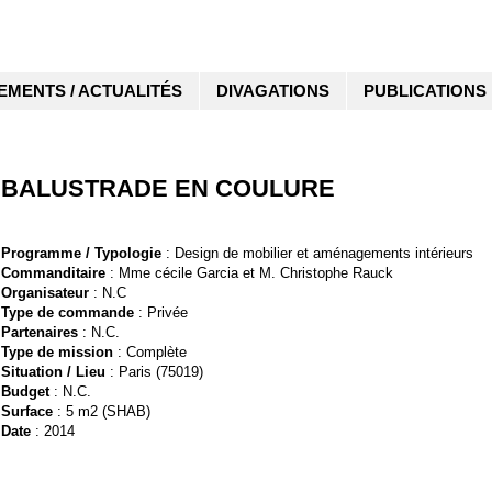
EMENTS / ACTUALITÉS
DIVAGATIONS
PUBLICATIONS
BALUSTRADE EN COULURE
Programme / Typologie
: Design de mobilier et aménagements intérieurs
Commanditaire
: Mme cécile Garcia et M. Christophe Rauck
Organisateur
: N.C
Type de commande
: Privée
Partenaires
: N.C.
Type de mission
: Complète
Situation / Lieu
: Paris (75019)
Budget
: N.C.
Surface
: 5 m2 (SHAB)
Date
: 2014